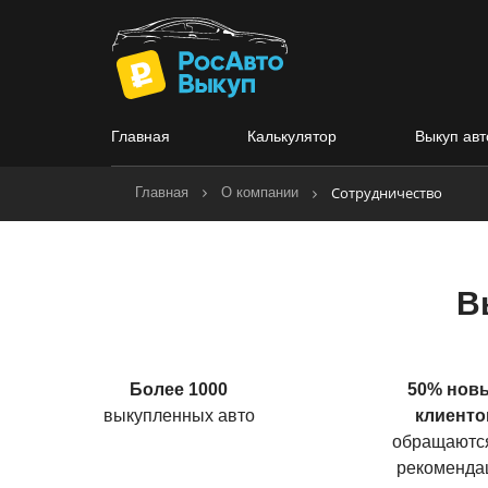
Главная
Калькулятор
Выкуп авт
Сотрудничество
Главная
О компании
В
Более 1000
50% нов
выкупленных авто
клиенто
обращаютс
рекоменда