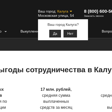
8 (800) 600-5
Ваш город:
Калуга
Московская улица, 54
Заказать звонок
Ваш город Калуга?
о
Выкупленные авто
Контакты
Вопро
Да
Нет
ыгоды сотрудничества в Калу
ых
17 млн. рублей,
в
средняя сумма
средн
я по
выплаченных
ции
средств за месяц
вы