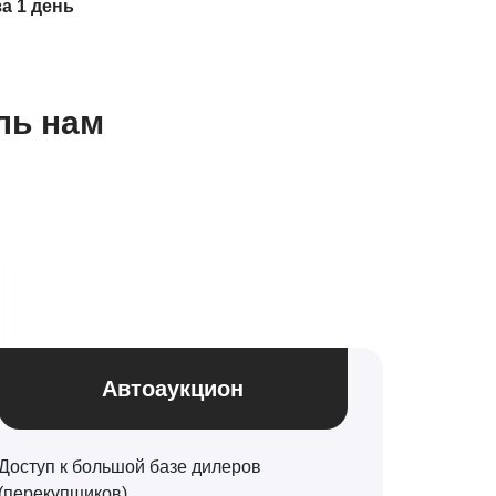
за 1 день
ль нам
Автоаукцион
Доступ к большой базе дилеров
(перекупщиков)