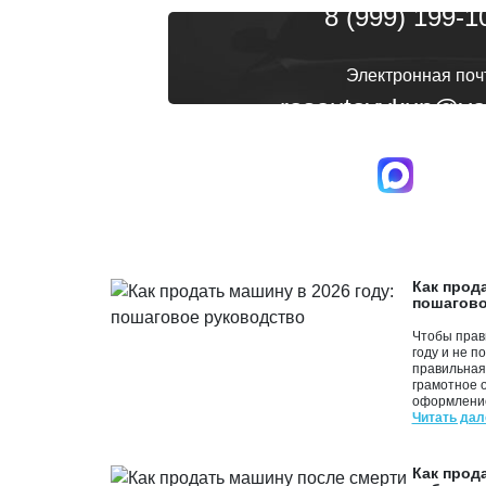
8 (999) 199-1
Электронная поч
rosautovykup@ya
Работаем с 8:00 до 22
Как прод
пошагово
Чтобы прав
году и не п
правильная
грамотное 
оформлени
Читать дал
Как прод